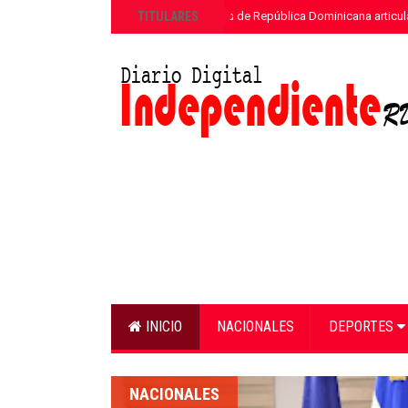
»
TITULARES
ETED y la Armada de República Dominicana articula
INICIO
NACIONALES
DEPORTES
TURISMO