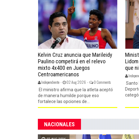
nidos X
Kelvin Cruz anuncia que Marileidy
Minist
una década
Paulino competirá en el relevo
Lidom
mediante el
mixto 4x400 en Juegos
que ni
Centroamericanos
Indepen
 -
0 Comments
Independiente -
02 Aug 2026 -
0 Comments
Santo 
Deport
ciparon en la
El ministro afirma que la atleta aceptó
categór
cluyó entrega
de manera humilde porque eso
fortalece las opciones de...
NACIONALES