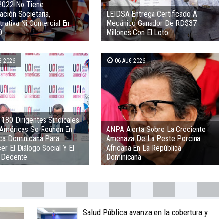
2022 No Tiene
ación Societaria,
LEIDSA Entrega Certificado A
trativa Ni Comercial En
Mecánico Ganador De RD$37
O
Millones Con El Loto
G 2026
06 AUG 2026
180 Dirigentes Sindicales
Américas Se Reúnen En
ANPA Alerta Sobre La Creciente
ca Dominicana Para
Amenaza De La Peste Porcina
er El Diálogo Social Y El
Africana En La República
 Decente
Dominicana
Salud Pública avanza en la cobertura y