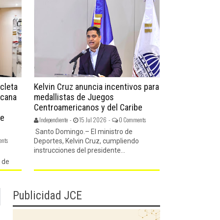
cleta
Kelvin Cruz anuncia incentivos para
Santo Doming
icana
medallistas de Juegos
respaldo clav
Centroamericanos y del Caribe
Viejo patroci
be
Centroameri
Independiente -
15 Jul 2026 -
0 Comments
Independiente -
0
Santo Domingo.– El ministro de
nts
Deportes, Kelvin Cruz, cumpliendo
Santo Domingo
instrucciones del presidente...
organizativa d
Centroamericano
 de
Publicidad JCE