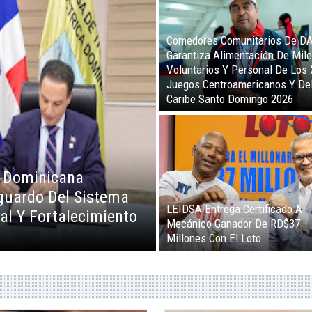
Gobierno Anuncia Pago De Más
RD$106 Millones A Beneficiari
Tarjetas Supérate
Inversionistas Y Turoperadores
illmot Participará En
Chinos Visitan RD Para Negoci
ia
Turísticos