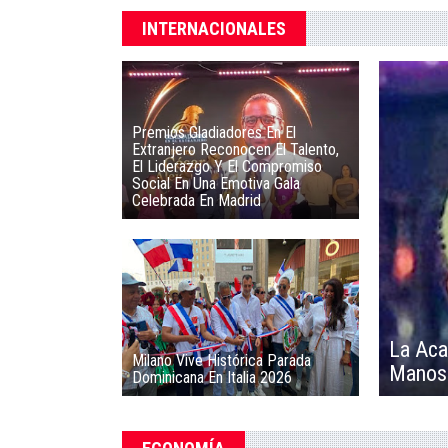
INTERNACIONALES
Premios Gladiadores En El
Extranjero Reconocen El Talento,
El Liderazgo Y El Compromiso
Social En Una Emotiva Gala
Celebrada En Madrid
La Aca
Milano Vive Histórica Parada
Manos 
Dominicana En Italia 2026