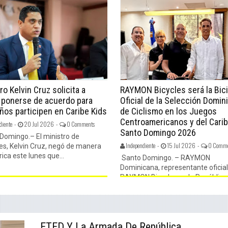
ro Kelvin Cruz solicita a
RAYMON Bicycles será la Bici
 ponerse de acuerdo para
Oficial de la Selección Domin
ños participen en Caribe Kids
de Ciclismo en los Juegos
Centroamericanos y del Cari
diente -
20 Jul 2026 -
0 Comments
Santo Domingo 2026
Domingo.– El ministro de
Independiente -
15 Jul 2026 -
0 Comme
es, Kelvin Cruz, negó de manera
ica este lunes que...
Santo Domingo. – RAYMON
Dominicana, representante oficial
RAYMON Bicycles en la República
Dominicana...
ETED Y La Armada De República