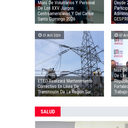
Miles De Voluntarios Y Personal
Desde 
De Los XXV Juegos
Particip
Centroamericanos Y Del Caribe
Adminis
Santo Domingo 2026
GESPR
07 AUG 2026
07 AU
Más De 
De Las 
ETED Realizará Mantenimiento
Repúbli
Correctivo En Línea De
Fortalec
Transmisión De La Región Sur
Trabajo
SALUD