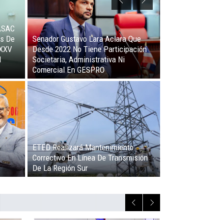
 De
MITUR Capacita Más De 250 Agentes
os De
De Viajes De Cruceros En La Feria
Cruise360
os
Francisco Javier: Los Periodistas Son
Los Mejores Aliados Del Turismo