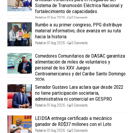
Sistema de Transmisión Eléctrica Nacional y
fortalecimiento de capacidades.
Posted on 07 Aug 2026 -
0 Comments
Rumbo a su primer congreso, PPG distribuye
material informativo; dice avanza en su ruta
hacia la historia
Posted on 07 Aug 2026 -
0 Comments
Comedores Comunitarios de DASAC garantiza
alimentación de miles de voluntarios y
personal de los XXV Juegos
Centroamericanos y del Caribe Santo Domingo
2026
Posted on 07 Aug 2026 -
0 Comments
Senador Gustavo Lara aclara que desde 2022
no tiene participación societaria,
administrativa ni comercial en GESPRO
Posted on 07 Aug 2026 -
0 Comments
LEIDSA entrega certificado a mecánico
ganador de RD$37 millones con el Loto
Posted on 07 Aug 2026 -
0 Comments