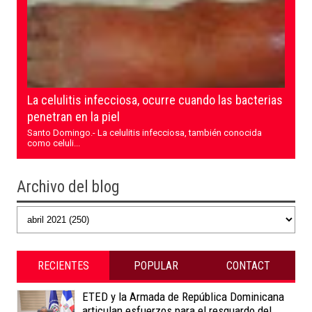
La celulitis infecciosa, ocurre cuando las bacterias
penetran en la piel
Santo Domingo.- La celulitis infecciosa, también conocida
como celuli...
Archivo del blog
RECIENTES
POPULAR
CONTACT
ETED y la Armada de República Dominicana
articulan esfuerzos para el resguardo del