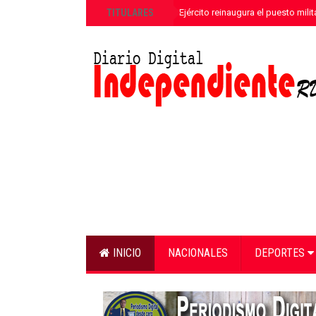
»
TITULARES
Comandante del Ejército reinaugura el puesto mili
INICIO
NACIONALES
DEPORTES