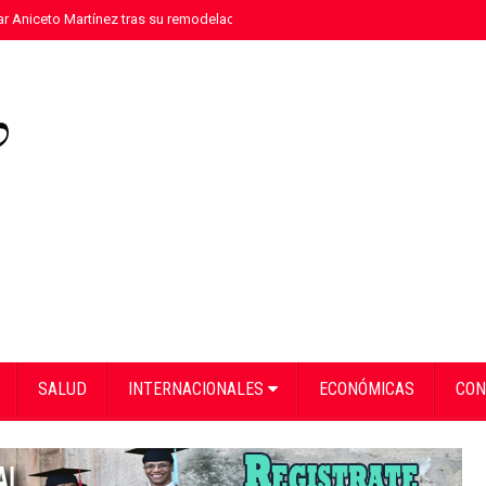
tar Aniceto Martínez tras su remodelación en Hondo Valle
»
Arranca “A la Es
SALUD
INTERNACIONALES
ECONÓMICAS
CON