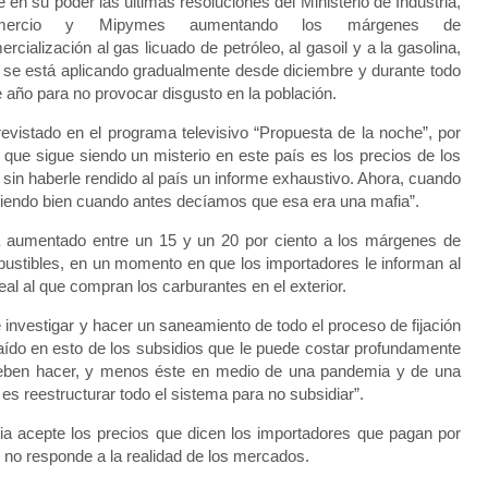
e en su poder las últimas resoluciones del Ministerio de Industria,
mercio y Mipymes aumentando los márgenes de
rcialización al gas licuado de petróleo, al gasoil y a la gasolina,
 se está aplicando gradualmente desde diciembre y durante todo
e año para no provocar disgusto en la población.
revistado en el programa televisivo “Propuesta de la noche”, por
 que sigue siendo un misterio en este país es los precios de los
in haberle rendido al país un informe exhaustivo. Ahora, cuando
ciendo bien cuando antes decíamos que esa era una mafia”.
ya aumentado entre un 15 y un 20 por ciento a los márgenes de
bustibles, en un momento en que los importadores le informan al
eal al que compran los carburantes en el exterior.
 investigar y hacer un saneamiento de todo el proceso de fijación
caído en esto de los subsidios que le puede costar profundamente
 deben hacer, y menos éste en medio de una pandemia y de una
 es reestructurar todo el sistema para no subsidiar”.
ria acepte los precios que dicen los importadores que pagan por
ó no responde a la realidad de los mercados.