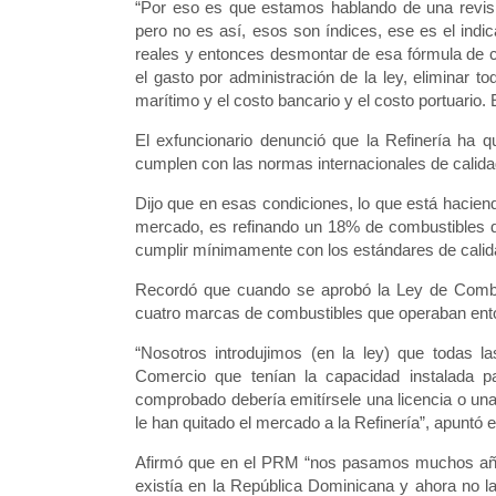
“Por eso es que estamos hablando de una revisió
pero no es así, esos son índices, ese es el indic
reales y entonces desmontar de esa fórmula de 
el gasto por administración de la ley, eliminar to
marítimo y el costo bancario y el costo portuario.
El exfuncionario denunció que la Refinería ha 
cumplen con las normas internacionales de calida
Dijo que en esas condiciones, lo que está haciendo
mercado, es refinando un 18% de combustibles de
cumplir mínimamente con los estándares de calid
Recordó que cuando se aprobó la Ley de Combus
cuatro marcas de combustibles que operaban enton
“Nosotros introdujimos (en la ley) que todas l
Comercio que tenían la capacidad instalada p
comprobado debería emitírsele una licencia o un
le han quitado el mercado a la Refinería”, apuntó e
Afirmó que en el PRM “nos pasamos muchos años 
existía en la República Dominicana y ahora no l