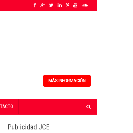
jo decente
»
ANPA alerta sobre la creciente amenaza de la peste porcina af
MÁS INFORMACIÓN
TACTO
Publicidad JCE