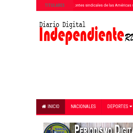
»
TITULARES
Más de 180 dirigentes sindicales de las Américas s
INICIO
NACIONALES
DEPORTES