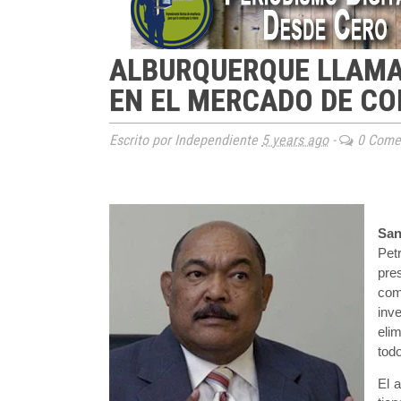
ALBURQUERQUE LLAMA
EN EL MERCADO DE C
Escrito por Independiente
5 years ago
-
0 Comen
San
Pet
pre
com
inv
eli
tod
El 