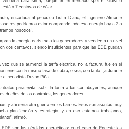
venderla baratísima, porque en el mercado spot el kilovatio
está a 7 centavos de dólar.
cto, encartada al periódico Listín Diario, el ingeniero Almonte
nosotros podríamos estar comprando toda esa energía hoy a 3 o
tramos nosotros”.
ompran la energía carísima a los generadores y venden a un nivel
 son dos centavos, siendo insuficientes para que las EDE puedan
ma vez que se aumentó la tarifa eléctrica, no la factura, fue en el
iene con la misma tasa de cobro, o sea, con tarifa fija durante
r al periodista Dusan Piña.
tratos para evitar subir la tarifa a los contribuyentes, aunque
los dueños de los contratos, los generadores.
onas, y ahí sería otra guerra en los barrios. Esos son asuntos muy
ha planificación y estrategia, y en eso estamos trabajando,
lante”, afirmó.
s EDE son las pérdidas energéticas; en el caso de Edeeste las