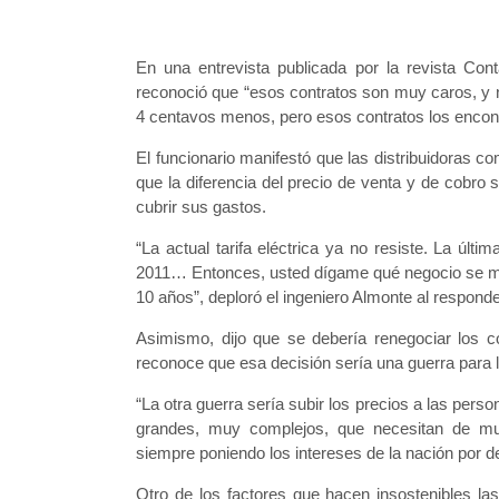
En una entrevista publicada por la revista Conta
reconoció que “esos contratos son muy caros, y 
4 centavos menos, pero esos contratos los encon
El funcionario manifestó que las distribuidoras c
que la diferencia del precio de venta y de cobro
cubrir sus gastos.
“La actual tarifa eléctrica ya no resiste. La últi
2011… Entonces, usted dígame qué negocio se mant
10 años”, deploró el ingeniero Almonte al responde
Asimismo, dijo que se debería renegociar los con
reconoce que esa decisión sería una guerra para 
“La otra guerra sería subir los precios a las pers
grandes, muy complejos, que necesitan de muc
siempre poniendo los intereses de la nación por de
Otro de los factores que hacen insostenibles la