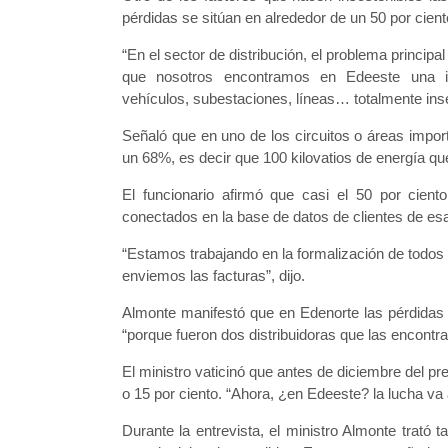
pérdidas se sitúan en alrededor de un 50 por ci
“En el sector de distribución, el problema princip
que nosotros encontramos en Edeeste una inf
vehículos, subestaciones, líneas… totalmente inse
Señaló que en uno de los circuitos o áreas impo
un 68%, es decir que 100 kilovatios de energía qu
El funcionario afirmó que casi el 50 por cien
conectados en la base de datos de clientes de esa 
“Estamos trabajando en la formalización de todo
enviemos las facturas”, dijo.
Almonte manifestó que en Edenorte las pérdidas 
“porque fueron dos distribuidoras que las encont
El ministro vaticinó que antes de diciembre del p
o 15 por ciento. “Ahora, ¿en Edeeste? la lucha va 
Durante la entrevista, el ministro Almonte trató