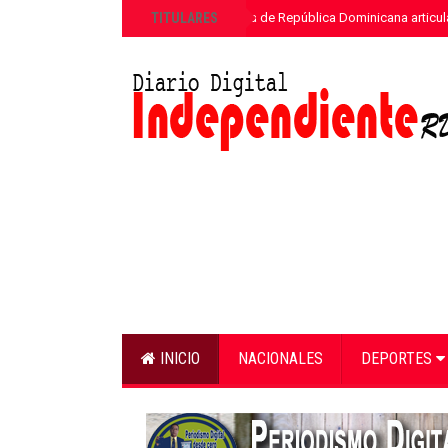
»
TITULARES
ETED y la Armada de República Dominicana articula
INICIO
NACIONALES
DEPORTES