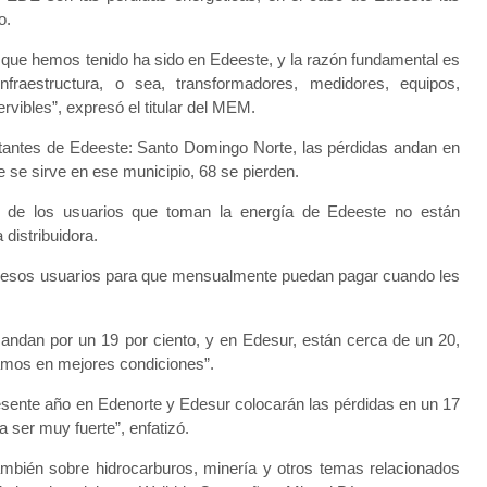
ento.
al que hemos tenido ha sido en Edeeste, y la razón fundamental es
raestructura, o sea, transformadores, medidores, equipos,
rvibles”, expresó el titular del MEM.
rtantes de Edeeste: Santo Domingo Norte, las pérdidas andan en
e se sirve en ese municipio, 68 se pierden.
to de los usuarios que toman la energía de Edeeste no están
distribuidora.
s esos usuarios para que mensualmente puedan pagar cuando les
andan por un 19 por ciento, y en Edesur, están cerca de un 20,
ramos en mejores condiciones”.
resente año en Edenorte y Edesur colocarán las pérdidas en un 17
a ser muy fuerte”, enfatizó.
 también sobre hidrocarburos, minería y otros temas relacionados