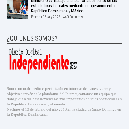
Ministerio de Trabajo anuncia fortalecimiento de las
estadísticas laborales mediante cooperación entre
República Dominicana y México
Posted on 05 Aug 2026 -
0 Comments
¿QUIENES SOMOS?
Somos un multimedio especializado en informar de manera veraz y
objetiva,a travéz de la plataforma del Internet,contamos un equipo que
trabaja dia a dia,para llevarles las mas importantes noticias acontecidas en
la Republica Dominicana y el mundo.
Nacimos el 13 de febrero del año 2013,en la ciudad de Santo Domingo en
la República Dominicana.