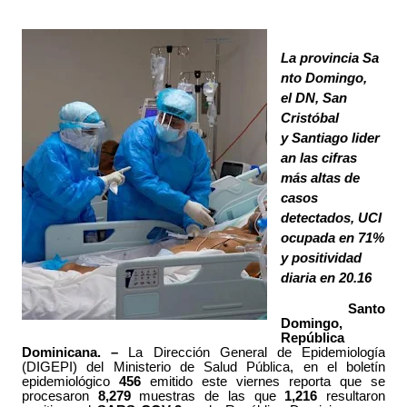
La
provincia Sa
nto Domingo,
el DN, San
Cristóbal
y Santiago lider
an las cifras
más altas de
casos
detectados, UCI
ocupada en 71%
y positividad
diaria en
20.16
Santo
Domingo,
República
Dominicana. –
La Dirección General de Epidemiología
(DIGEPI) del Ministerio de Salud Pública, en el boletín
epidemiológico
456
emitido este viernes reporta que se
procesaron
8,279
muestras de las que
1,216
resultaron