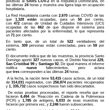
positivas al
SARS COV-2
en la República Dominicana, en
las últimas
24
horas y muestra una ligera baja en ocupación
hospitalaria.
La Red Hospitalaria cuenta con
2,670
camas COVID de las
que
1,328
están
ocupadas, para un
50
por ciento,
con
472
camas de Unidad de Cuidados Intensivos (UCI)
ocupadas de las
662
de que dispone el sistema para
pacientes afectados por la enfermedad, lo que representa
un
71
por ciento.
En tanto que, de un total de
522
ventiladores del
sistema,
309
personas están conectadas, para un
59
por
ciento.
El documento indica que de las muestras, la provincia Santo
Domingo aportó
327
nuevos casos, el Distrito Nacional
229
,
San Cristóbal 99
y
Santiago
92
.
De igual manera el informe
notifica
nueve
fallecimientos, pero aclara
que
tres
corresponden a las últimas
24
horas.
A la fecha, la nación tiene
53,415
casos activos, de un total
de
314,031
registrados, con
256,874
pacientes recuperados
y
1, 335,732
casos sospechosos han sido descartados.
De estas pruebas procesadas, el reporte reseña que se
hicieron
6,494
de 'Reacción en Cadena de la Polimerasa
(PCR) y
1,785
de antígeno
,
6,033
de esas muestras se
hicieron por primera vez, y
2,246
fueron subsecuentes.