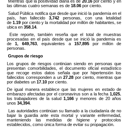
Mientras que la positividad diaria es de
20.16
por ciento y en
las últimas cuatro semanas es de
18.06
por ciento.
Salud Pública notifica que desde que inició la pandemia en el
país, han fallecido
3,742
personas, con una letalidad
de
1.19
por ciento y la mortalidad por millón de habitantes, se
ubica en
358.14
.
Este reporte, también reseña que el total de muestras
procesadas en el país desde que se inició la pandemia es
de
1, 649,763
, equivalentes a
157,895
por millón de
personas.
Grupos de riesgo
Los grupos de riesgos continúan siendo en personas que
presentan comorbilidades, el documento oficial estadístico
que recoge estos datos señala que por hipertensión los
fallecidos corresponden a un
27.28
por ciento, mientras que
por diabetes un
17.10
por ciento.
De igual manera establece que las mujeres en estado de
embarazo afectadas por el coronavirus son a la fecha
1,025
,
los trabajadores de la salud
1,166
y menores de 20 años
unos
34,394
.
Las autoridades continúan su llamado a la ciudadanía de no
bajar la guardia ante esta mortal y variante enfermedad,
manteniendo las medidas de higiene y protocolos
establecidos, como única forma de evitar su propagación.