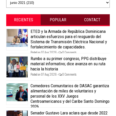
RECIENTES
POPULAR
CONTACT
ETED y la Armada de República Dominicana
articulan esfuerzos para el resguardo del
Sistema de Transmisión Eléctrica Nacional y
fortalecimiento de capacidades.
Posted on 07 Aug 2026 -
0 Comments
Rumbo a su primer congreso, PPG distribuye
material informativo; dice avanza en su ruta
hacia la historia
Posted on 07 Aug 2026 -
0 Comments
Comedores Comunitarios de DASAC garantiza
alimentación de miles de voluntarios y
personal de los XXV Juegos
Centroamericanos y del Caribe Santo Domingo
2026
Posted on 07 Aug 2026 -
0 Comments
Senador Gustavo Lara aclara que desde 2022