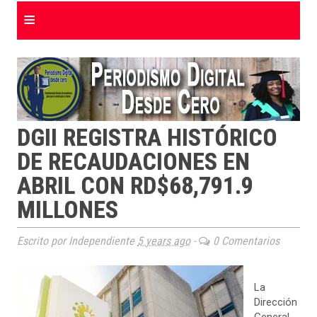
≡
DGII REGISTRA HISTÓRICO
DE RECAUDACIONES EN
ABRIL CON RD$68,791.9
MILLONES
Escrito por Independiente
5 years ago
-
0 Comentarios
La
Dirección