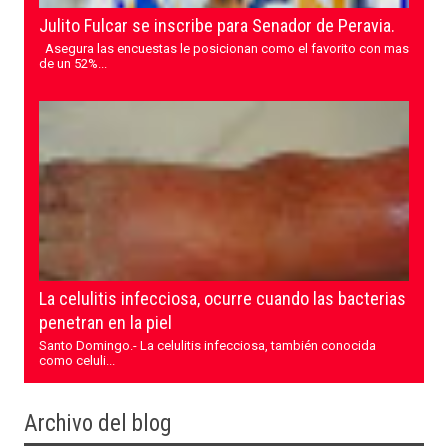
Julito Fulcar se inscribe para Senador de Peravia.
Asegura las encuestas le posicionan como el favorito con mas
de un 52%...
La celulitis infecciosa, ocurre cuando las bacterias
penetran en la piel
Santo Domingo.- La celulitis infecciosa, también conocida
como celuli...
Archivo del blog