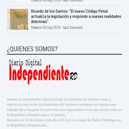
Ricardo de los Santos: "El nuevo Código Penal
actualiza la legislación y responde a nuevas realidades
delictivas"
Posted on 06 Aug 2026 -
0 Comments
¿QUIENES SOMOS?
Somos un multimedio especializado en informar de manera veraz y
objetiva,a travéz de la plataforma del Internet,contamos un equipo que
trabaja dia a dia,para llevarles las mas importantes noticias acontecidas en
la Republica Dominicana y el mundo.
Nacimos el 13 de febrero del año 2013,en la ciudad de Santo Domingo en
la República Dominicana.