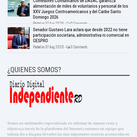
Comedores Comunitarios de DASAC garantiza
alimentación de miles de voluntarios y personal de los
XXV Juegos Centroamericanos y del Caribe Santo
Domingo 2026
Posted on 07 Aug 2026 -
0 Comments
Senador Gustavo Lara aclara que desde 2022 no tiene
participación societaria, administrativa ni comercial en
GESPRO
Posted on 07 Aug 2026 -
0 Comments
¿QUIENES SOMOS?
Somos un multimedio especializado en informar de manera veraz y
objetiva,a travéz de la plataforma del Internet,contamos un equipo que
trabaja dia a dia,para llevarles las mas importantes noticias acontecidas en