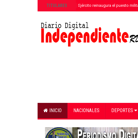
»
TITULARES
Comandante del Ejército reinaugura el puesto mili
INICIO
NACIONALES
DEPORTES