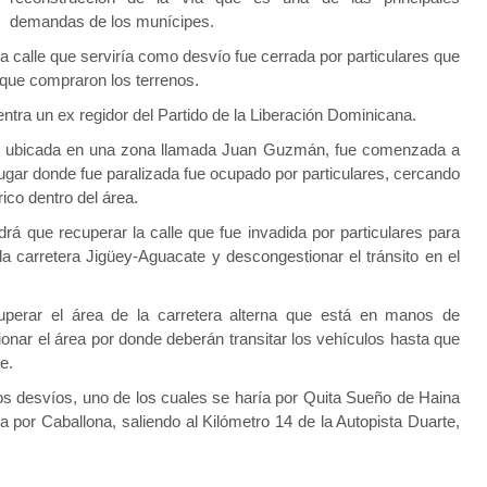
demandas de los munícipes.
ca calle que serviría como desvío fue cerrada por particulares que
 que compraron los terrenos.
ntra un ex regidor del Partido de la Liberación Dominicana.
vío ubicada en una zona llamada Juan Guzmán, fue comenzada a
l lugar donde fue paralizada fue ocupado por particulares, cercando
rico dentro del área.
drá que recuperar la calle que fue invadida por particulares para
 la carretera Jigüey-Aguacate y descongestionar el tránsito en el
uperar el área de la carretera alterna que está en manos de
ionar el área por donde deberán transitar los vehículos hasta que
e.
dos desvíos, uno de los cuales se haría por Quita Sueño de Haina
ía por Caballona, saliendo al Kilómetro 14 de la Autopista Duarte,