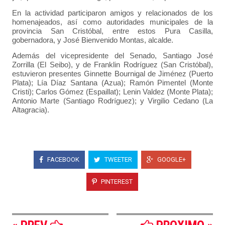
En la actividad participaron amigos y relacionados de los
homenajeados, así como autoridades municipales de la
provincia San Cristóbal, entre estos Pura Casilla,
gobernadora, y José Bienvenido Montas, alcalde.
Además del vicepresidente del Senado, Santiago José
Zorrilla (El Seibo), y de Franklin Rodríguez (San Cristóbal),
estuvieron presentes Ginnette Bournigal de Jiménez (Puerto
Plata); Lía Díaz Santana (Azua); Ramón Pimentel (Monte
Cristi); Carlos Gómez (Espaillat); Lenin Valdez (Monte Plata);
Antonio Marte (Santiago Rodríguez); y Virgilio Cedano (La
Altagracia).
FACEBOOK
TWEETER
GOOGLE+
PINTEREST