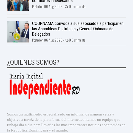
conflictos innecesarios
Posted on 06 Aug 2026 -
0 Comments
COOPNAMA convoca a sus asociados a participar en
las Asambleas Distritales y General Ordinaria de
Delegados
Posted on 06 Aug 2026 -
0 Comments
¿QUIENES SOMOS?
Somos un multimedio especializado en informar de manera veraz y
objetiva,a travéz de la plataforma del Internet,contamos un equipo que
trabaja dia a dia,para llevarles las mas importantes noticias acontecidas en
la Republica Dominicana y el mundo.