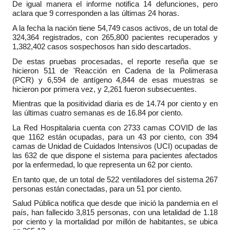
De igual manera el informe notifica 14 defunciones, pero
aclara que 9 corresponden a las últimas 24 horas.
A la fecha la nación tiene 54,749 casos activos, de un total de
324,364 registrados, con 265,800 pacientes recuperados y
1,382,402 casos sospechosos han sido descartados.
De estas pruebas procesadas, el reporte reseña que se
hicieron 511 de 'Reacción en Cadena de la Polimerasa
(PCR) y 6,594 de antígeno 4,844 de esas muestras se
hicieron por primera vez, y 2,261 fueron subsecuentes.
Mientras que la positividad diaria es de 14.74 por ciento y en
las últimas cuatro semanas es de 16.84 por ciento.
La Red Hospitalaria cuenta con 2733 camas COVID de las
que 1162 están ocupadas, para un 43 por ciento, con 394
camas de Unidad de Cuidados Intensivos (UCI) ocupadas de
las 632 de que dispone el sistema para pacientes afectados
por la enfermedad, lo que representa un 62 por ciento.
En tanto que, de un total de 522 ventiladores del sistema 267
personas están conectadas, para un 51 por ciento.
Salud Pública notifica que desde que inició la pandemia en el
país, han fallecido 3,815 personas, con una letalidad de 1.18
por ciento y la mortalidad por millón de habitantes, se ubica