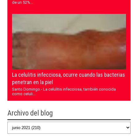
de un 52%...
La celulitis infecciosa, ocurre cuando las bacterias
penetran en la piel
Santo Domingo.- La celulitis infecciosa, también conocida
como celuli...
Archivo del blog