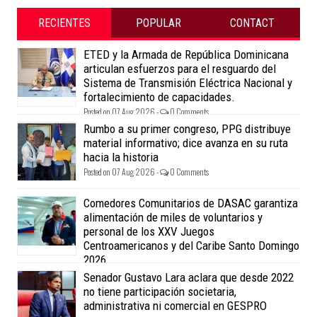
RECIENTES
POPULAR
CONTACT
ETED y la Armada de República Dominicana
articulan esfuerzos para el resguardo del
Sistema de Transmisión Eléctrica Nacional y
fortalecimiento de capacidades.
Posted on 07 Aug 2026 -
0 Comments
Rumbo a su primer congreso, PPG distribuye
material informativo; dice avanza en su ruta
hacia la historia
Posted on 07 Aug 2026 -
0 Comments
Comedores Comunitarios de DASAC garantiza
alimentación de miles de voluntarios y
personal de los XXV Juegos
Centroamericanos y del Caribe Santo Domingo
2026
Posted on 07 Aug 2026 -
0 Comments
Senador Gustavo Lara aclara que desde 2022
no tiene participación societaria,
administrativa ni comercial en GESPRO