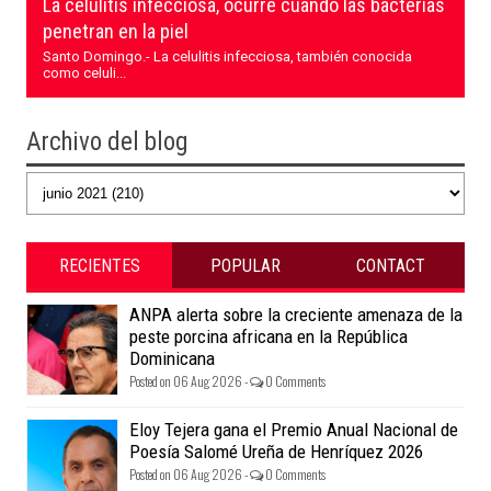
La celulitis infecciosa, ocurre cuando las bacterias
penetran en la piel
Santo Domingo.- La celulitis infecciosa, también conocida
como celuli...
Archivo del blog
RECIENTES
POPULAR
CONTACT
ANPA alerta sobre la creciente amenaza de la
peste porcina africana en la República
Dominicana
Posted on 06 Aug 2026 -
0 Comments
Eloy Tejera gana el Premio Anual Nacional de
Poesía Salomé Ureña de Henríquez 2026
Posted on 06 Aug 2026 -
0 Comments