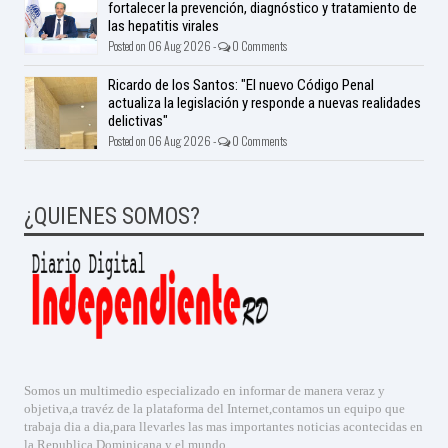
fortalecer la prevención, diagnóstico y tratamiento de
las hepatitis virales
Posted on 06 Aug 2026 -
0 Comments
Ricardo de los Santos: "El nuevo Código Penal
actualiza la legislación y responde a nuevas realidades
delictivas"
Posted on 06 Aug 2026 -
0 Comments
¿QUIENES SOMOS?
Somos un multimedio especializado en informar de manera veraz y
objetiva,a travéz de la plataforma del Internet,contamos un equipo que
trabaja dia a dia,para llevarles las mas importantes noticias acontecidas en
la Republica Dominicana y el mundo.