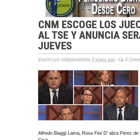
CNM ESCOGE LOS JUEC
AL TSE Y ANUNCIA SE
JUEVES
Escrito por Independiente
5 years ago
-
0 Comen
Alfredo Biaggi Lama, Rosa Fior D’ aliza Pérez d
Cruz.