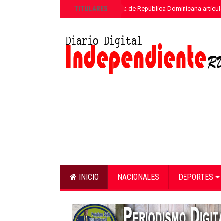
»
TITULARES
ETED y la Armada de República Dominicana articula
INICIO
NACIONALES
DEPORTES