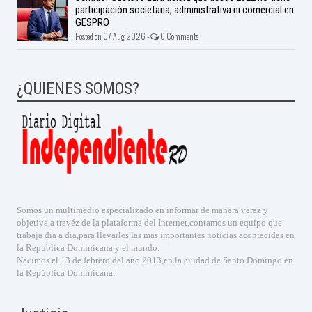
participación societaria, administrativa ni comercial en
GESPRO
Posted on 07 Aug 2026 -
0 Comments
¿QUIENES SOMOS?
Somos un multimedio especializado en informar de manera veraz y
objetiva,a travéz de la plataforma del Internet,contamos un equipo que
trabaja dia a dia,para llevarles las mas importantes noticias acontecidas en
la Republica Dominicana y el mundo.
Nacimos el 13 de febrero del año 2013,en la ciudad de Santo Domingo en
la República Dominicana.