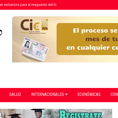
n esfuerzos para el resguardo del Sistema de Transmisión Eléctrica Nacional
SALUD
INTERNACIONALES
ECONÓMICAS
CON