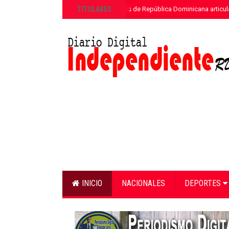
»
TITULARES
ETED y la Armada de República Dominicana articula
INICIO
NACIONALES
DEPORTES