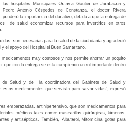
los hospitales Municipales Octavia Gautier de Jarabacoa y
Pedro Antonio Céspedes de Constanza, el doctor Rivera
ponderó la importancia del donativo, debido a que la entrega de
ros de salud economizar recursos para invertirlos en otros
n.
edidas son necesarias para la salud de la ciudadanía y agradeció
al y el apoyo del Hospital el Buen Samaritano.
 medicamentos muy costosos y nos permite ahorrar un poquito
ijo que con la entrega se está cumpliendo un rol importante dentro
o de Salud y de la coordinadora del Gabinete de Salud y
r estos medicamentos que servirán para salvar vidas”, expresó
jeres embarazadas, antihipertensivo, que son medicamentos para
riales médicos tales como: mascarillas quirúrgicas, kimonos,
uantes y antisépticos. También, Albuterol, Mitomicina, gotas para