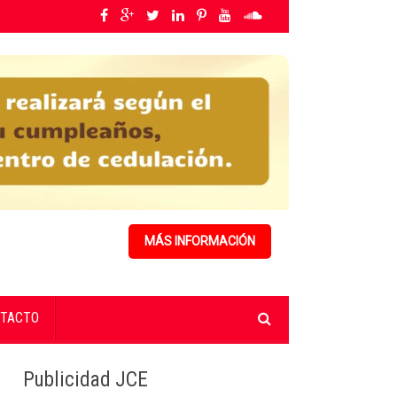
 y fortalecimiento de capacidades.
»
Rumbo a su primer congreso, PPG distrib
MÁS INFORMACIÓN
TACTO
Publicidad JCE