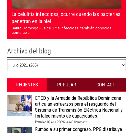
La celulitis infecciosa, ocurre cuando las bacterias
penetran en la piel
Santo Domingo.- La celulitis infecciosa, también conocida
como celuli...
Archivo del blog
RECIENTES
POPULAR
CONTACT
ETED y la Armada de República Dominicana
articulan esfuerzos para el resguardo del
Sistema de Transmisión Eléctrica Nacional y
fortalecimiento de capacidades.
Posted on 07 Aug 2026 -
0 Comments
Rumbo a su primer congreso, PPG distribuye