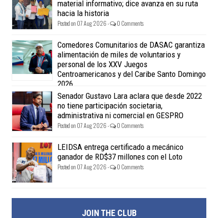
material informativo; dice avanza en su ruta
hacia la historia
Posted on 07 Aug 2026 -
0 Comments
Comedores Comunitarios de DASAC garantiza
alimentación de miles de voluntarios y
personal de los XXV Juegos
Centroamericanos y del Caribe Santo Domingo
2026
Posted on 07 Aug 2026 -
0 Comments
Senador Gustavo Lara aclara que desde 2022
no tiene participación societaria,
administrativa ni comercial en GESPRO
Posted on 07 Aug 2026 -
0 Comments
LEIDSA entrega certificado a mecánico
ganador de RD$37 millones con el Loto
Posted on 07 Aug 2026 -
0 Comments
JOIN THE CLUB