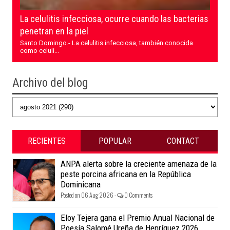
La celulitis infecciosa, ocurre cuando las bacterias
penetran en la piel
Santo Domingo.- La celulitis infecciosa, también conocida
como celuli...
Archivo del blog
RECIENTES
POPULAR
CONTACT
ANPA alerta sobre la creciente amenaza de la
peste porcina africana en la República
Dominicana
Posted on 06 Aug 2026 -
0 Comments
Eloy Tejera gana el Premio Anual Nacional de
Poesía Salomé Ureña de Henríquez 2026