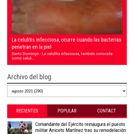
La celulitis infecciosa, ocurre cuando las bacterias
penetran en la piel
Santo Domingo.- La celulitis infecciosa, también conocida
como celuli...
Archivo del blog
RECIENTES
POPULAR
CONTACT
Comandante del Ejército reinaugura el puesto
militar Aniceto Martínez tras su remodelación