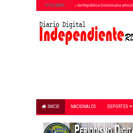
»
TITULARES
ETED y la Armada de República Dominicana articula
INICIO
NACIONALES
DEPORTES