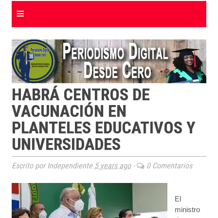
≡
HABRÁ CENTROS DE
VACUNACIÓN EN
PLANTELES EDUCATIVOS Y
UNIVERSIDADES
Escrito por Independiente
5 years ago
-
0 Comentarios
El
ministro