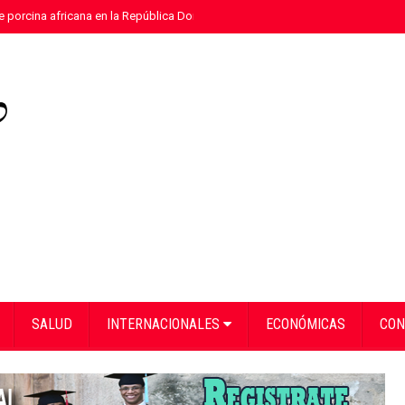
e porcina africana en la República Dominicana
»
Eloy Tejera gana el Premio
SALUD
INTERNACIONALES
ECONÓMICAS
CON