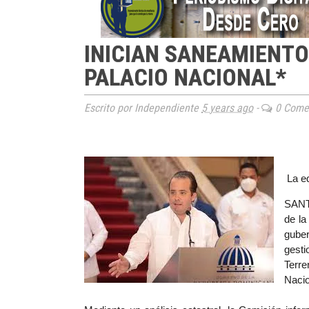
INICIAN SANEAMIENTO
PALACIO NACIONAL*
Escrito por Independiente
5 years ago
-
0 Comen
La e
SANT
de la
gube
gest
Terr
Nacio