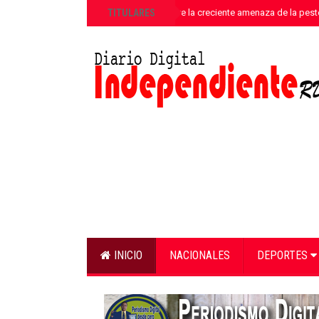
»
TITULARES
ANPA alerta sobre la creciente amenaza de la pest
INICIO
NACIONALES
DEPORTES