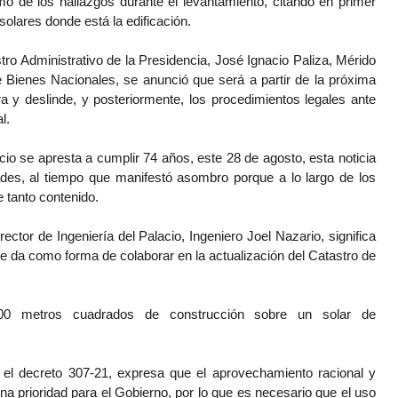
rmó de los hallazgos durante el levantamiento, citando en primer
 solares donde está la edificación.
ro Administrativo de la Presidencia, José Ignacio Paliza, Mérido
Bienes Nacionales, se anunció que será a partir de la próxima
 y deslinde, y posteriormente, los procedimientos legales ante
l.
cio se apresta a cumplir 74 años, este 28 de agosto, esta noticia
dades, al tiempo que manifestó asombro porque a lo largo de los
e tanto contenido.
rector de Ingeniería del Palacio, Ingeniero Joel Nazario, significa
e da como forma de colaborar en la actualización del Catastro de
000 metros cuadrados de construcción sobre un solar de
 el decreto 307-21, expresa que el aprovechamiento racional y
na prioridad para el Gobierno, por lo que es necesario que el uso