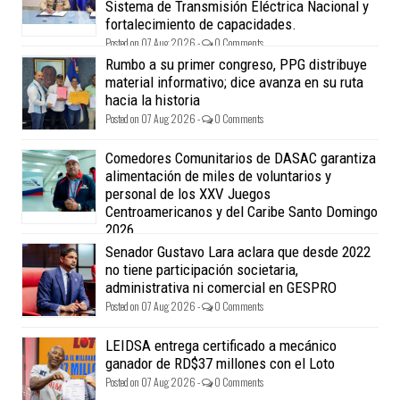
Sistema de Transmisión Eléctrica Nacional y
fortalecimiento de capacidades.
Posted on 07 Aug 2026 -
0 Comments
Rumbo a su primer congreso, PPG distribuye
material informativo; dice avanza en su ruta
hacia la historia
Posted on 07 Aug 2026 -
0 Comments
Comedores Comunitarios de DASAC garantiza
alimentación de miles de voluntarios y
personal de los XXV Juegos
Centroamericanos y del Caribe Santo Domingo
2026
Posted on 07 Aug 2026 -
0 Comments
Senador Gustavo Lara aclara que desde 2022
no tiene participación societaria,
administrativa ni comercial en GESPRO
Posted on 07 Aug 2026 -
0 Comments
LEIDSA entrega certificado a mecánico
ganador de RD$37 millones con el Loto
Posted on 07 Aug 2026 -
0 Comments