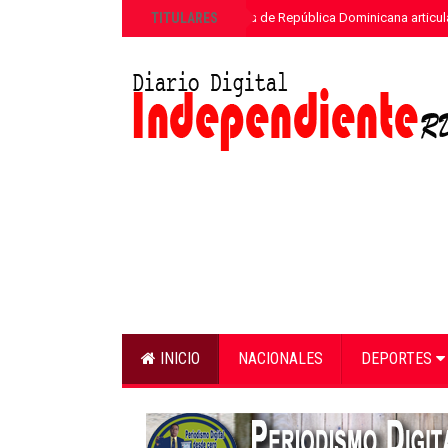
»
TITULARES
ETED y la Armada de República Dominicana articula
INICIO
NACIONALES
DEPORTES