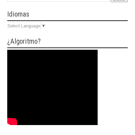
Idiomas
Select Language
▼
¿Algoritmo?