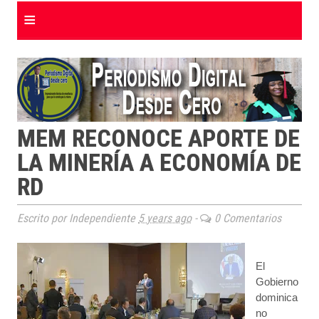
≡
MEM RECONOCE APORTE DE
LA MINERÍA A ECONOMÍA DE
RD
Escrito por Independiente
5 years ago
-
0 Comentarios
El
Gobierno
dominica
no