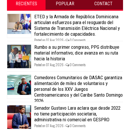
RECIENTES
POPULAR
CONTACT
ETED y la Armada de República Dominicana
articulan esfuerzos para el resguardo del
Sistema de Transmisión Eléctrica Nacional y
fortalecimiento de capacidades.
Posted on 07 Aug 2026 -
0 Comments
Rumbo a su primer congreso, PPG distribuye
material informativo; dice avanza en su ruta
hacia la historia
Posted on 07 Aug 2026 -
0 Comments
Comedores Comunitarios de DASAC garantiza
alimentación de miles de voluntarios y
personal de los XXV Juegos
Centroamericanos y del Caribe Santo Domingo
2026
Posted on 07 Aug 2026 -
0 Comments
Senador Gustavo Lara aclara que desde 2022
no tiene participación societaria,
administrativa ni comercial en GESPRO
Posted on 07 Aug 2026 -
0 Comments