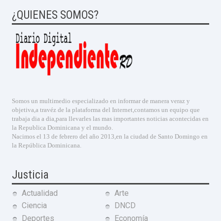
¿QUIENES SOMOS?
Somos un multimedio especializado en informar de manera veraz y
objetiva,a travéz de la plataforma del Internet,contamos un equipo que
trabaja dia a dia,para llevarles las mas importantes noticias acontecidas en
la Republica Dominicana y el mundo.
Nacimos el 13 de febrero del año 2013,en la ciudad de Santo Domingo en
la República Dominicana.
Justicia
Actualidad
Arte
Ciencia
DNCD
Deportes
Economía