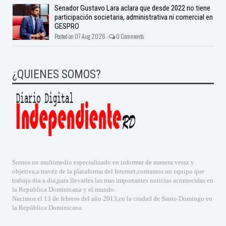
Senador Gustavo Lara aclara que desde 2022 no tiene
participación societaria, administrativa ni comercial en
GESPRO
Posted on 07 Aug 2026 -
0 Comments
¿QUIENES SOMOS?
Somos un multimedio especializado en informar de manera veraz y
objetiva,a travéz de la plataforma del Internet,contamos un equipo que
trabaja dia a dia,para llevarles las mas importantes noticias acontecidas en
la Republica Dominicana y el mundo.
Nacimos el 13 de febrero del año 2013,en la ciudad de Santo Domingo en
la República Dominicana.