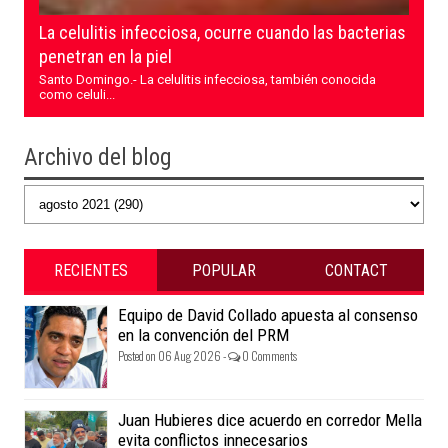
La celulitis infecciosa, ocurre cuando las bacterias
penetran en la piel
Santo Domingo.- La celulitis infecciosa, también conocida
como celuli...
Archivo del blog
RECIENTES
POPULAR
CONTACT
Equipo de David Collado apuesta al consenso
en la convención del PRM
Posted on 06 Aug 2026 -
0 Comments
Juan Hubieres dice acuerdo en corredor Mella
evita conflictos innecesarios