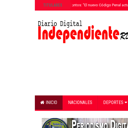
»
TITULARES
Ricardo de los Santos: "El nuevo Código Penal actu
INICIO
NACIONALES
DEPORTES