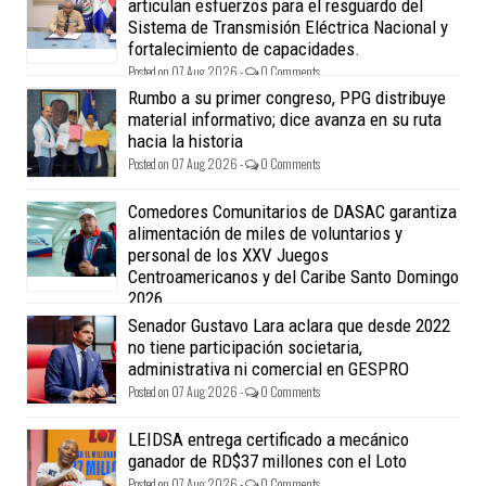
articulan esfuerzos para el resguardo del
Sistema de Transmisión Eléctrica Nacional y
fortalecimiento de capacidades.
Posted on 07 Aug 2026 -
0 Comments
Rumbo a su primer congreso, PPG distribuye
material informativo; dice avanza en su ruta
hacia la historia
Posted on 07 Aug 2026 -
0 Comments
Comedores Comunitarios de DASAC garantiza
alimentación de miles de voluntarios y
personal de los XXV Juegos
Centroamericanos y del Caribe Santo Domingo
2026
Posted on 07 Aug 2026 -
0 Comments
Senador Gustavo Lara aclara que desde 2022
no tiene participación societaria,
administrativa ni comercial en GESPRO
Posted on 07 Aug 2026 -
0 Comments
LEIDSA entrega certificado a mecánico
ganador de RD$37 millones con el Loto
Posted on 07 Aug 2026 -
0 Comments