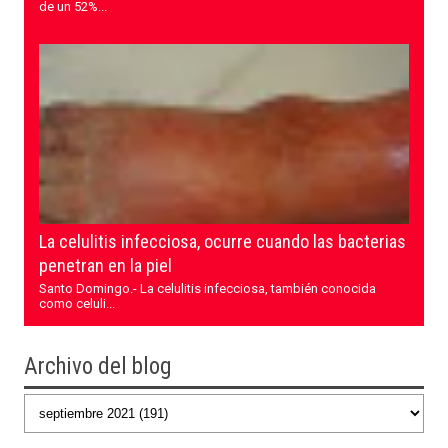
de un 52%...
La celulitis infecciosa, ocurre cuando las bacterias
penetran en la piel
Santo Domingo.- La celulitis infecciosa, también conocida
como celuli...
Archivo del blog