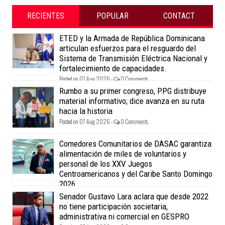
RECIENTES
POPULAR
CONTACT
ETED y la Armada de República Dominicana
articulan esfuerzos para el resguardo del
Sistema de Transmisión Eléctrica Nacional y
fortalecimiento de capacidades.
Posted on 07 Aug 2026 -
0 Comments
Rumbo a su primer congreso, PPG distribuye
material informativo; dice avanza en su ruta
hacia la historia
Posted on 07 Aug 2026 -
0 Comments
Comedores Comunitarios de DASAC garantiza
alimentación de miles de voluntarios y
personal de los XXV Juegos
Centroamericanos y del Caribe Santo Domingo
2026
Posted on 07 Aug 2026 -
0 Comments
Senador Gustavo Lara aclara que desde 2022
no tiene participación societaria,
administrativa ni comercial en GESPRO