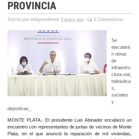
PROVINCIA
Escrito por Independiente
5 years ago
-
0 Comentarios
Se
ejecutará
n obras
de
infraestru
ctura vial,
hidráulica
s,
sociales
y
deportivas_
MONTE PLATA.- El presidente Luis Abinader encabezó un
encuentro con representantes de juntas de vecinos de Monte
Plata, en el que anunció la reparación de mil viviendas,