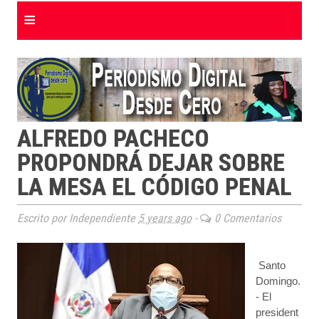
≡
ALFREDO PACHECO
PROPONDRÁ DEJAR SOBRE
LA MESA EL CÓDIGO PENAL
Escrito por Independiente
5 years ago
-
0 Comentarios
Santo
Domingo.
- El
president