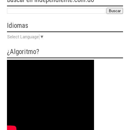
Idiomas
Select Language
▼
¿Algoritmo?