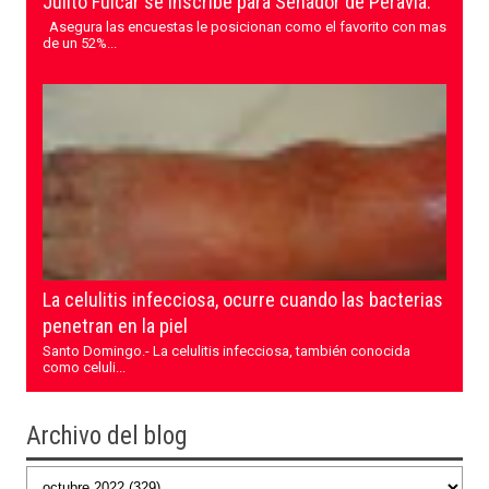
Julito Fulcar se inscribe para Senador de Peravia.
Asegura las encuestas le posicionan como el favorito con mas
de un 52%...
La celulitis infecciosa, ocurre cuando las bacterias
penetran en la piel
Santo Domingo.- La celulitis infecciosa, también conocida
como celuli...
Archivo del blog