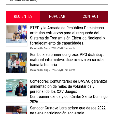
RECIENTES
POPULAR
CONTACT
ETED y la Armada de República Dominicana
articulan esfuerzos para el resguardo del
Sistema de Transmisión Eléctrica Nacional y
fortalecimiento de capacidades.
Posted on 07 Aug 2026 -
0 Comments
Rumbo a su primer congreso, PPG distribuye
material informativo; dice avanza en su ruta
hacia la historia
Posted on 07 Aug 2026 -
0 Comments
Comedores Comunitarios de DASAC garantiza
alimentación de miles de voluntarios y
personal de los XXV Juegos
Centroamericanos y del Caribe Santo Domingo
2026
Posted on 07 Aug 2026 -
0 Comments
Senador Gustavo Lara aclara que desde 2022
no tiene participación societaria,