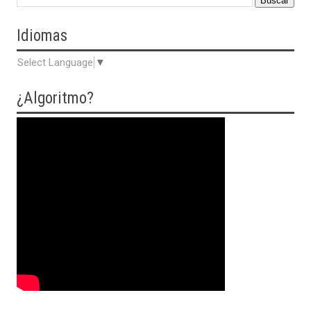
Idiomas
Select Language
▼
¿Algoritmo?