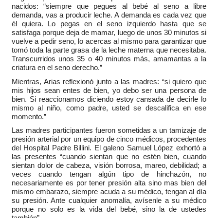
nacidos: “siempre que pegues al bebé al seno a libre
demanda, vas a producir leche. A demanda es cada vez que
él quiera. Lo pegas en el seno izquierdo hasta que se
satisfaga porque deja de mamar, luego de unos 30 minutos si
vuelve a pedir seno, lo acercas al mismo para garantizar que
tomó toda la parte grasa de la leche materna que necesitaba.
Transcurridos unos 35 o 40 minutos más, amamantas a la
criatura en el seno derecho.”
Mientras, Arias reflexionó junto a las madres: “si quiero que
mis hijos sean entes de bien, yo debo ser una persona de
bien. Si reaccionamos diciendo estoy cansada de decirle lo
mismo al niño, como padre, usted se descalifica en ese
momento.”
Las madres participantes fueron sometidas a un tamizaje de
presión arterial por un equipo de cinco médicos, procedentes
del Hospital Padre Billini. El galeno Samuel López exhortó a
las presentes “cuando sientan que no estén bien, cuando
sientan dolor de cabeza, visión borrosa, mareo, debilidad; a
veces cuando tengan algún tipo de hinchazón, no
necesariamente es por tener presión alta sino mas bien del
mismo embarazo, siempre acuda a su médico, tengan al día
su presión. Ante cualquier anomalía, avísenle a su médico
porque no solo es la vida del bebé, sino la de ustedes
también”.