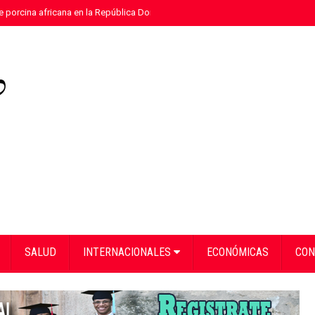
e porcina africana en la República Dominicana
»
Eloy Tejera gana el Premio
SALUD
INTERNACIONALES
ECONÓMICAS
CON