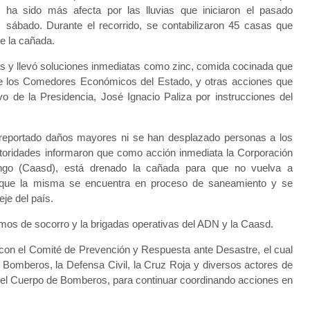
ha sido más afecta por las lluvias que iniciaron el pasado
sábado. Durante el recorrido, se contabilizaron 45 casas que
de la cañada.
das y llevó soluciones inmediatas como zinc, comida cocinada que
 de los Comedores Económicos del Estado, y otras acciones que
ivo de la Presidencia, José Ignacio Paliza por instrucciones del
 reportado daños mayores ni se han desplazado personas a los
utoridades informaron que como acción inmediata la Corporación
ngo (Caasd), está drenado la cañada para que no vuelva a
a que la misma se encuentra en proceso de saneamiento y se
eje del país.
os de socorro y la brigadas operativas del ADN y la Caasd.
á con el Comité de Prevención y Respuesta ante Desastre, el cual
e Bomberos, la Defensa Civil, la Cruz Roja y diversos actores de
 del Cuerpo de Bomberos, para continuar coordinando acciones en