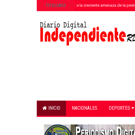
»
TITULARES
ANPA alerta sobre la creciente amenaza de la pest
INICIO
NACIONALES
DEPORTES