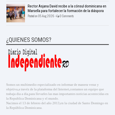
Rector Asjana David recibe a la cónsul dominicana en
Marsella para fortalecer la formación de la diáspora
Posted on 05 Aug 2026 -
0 Comments
¿QUIENES SOMOS?
Somos un multimedio especializado en informar de manera veraz y
objetiva,a travéz de la plataforma del Internet,contamos un equipo que
trabaja dia a dia,para llevarles las mas importantes noticias acontecidas en
la Republica Dominicana y el mundo.
Nacimos el 13 de febrero del año 2013,en la ciudad de Santo Domingo en
la República Dominicana.