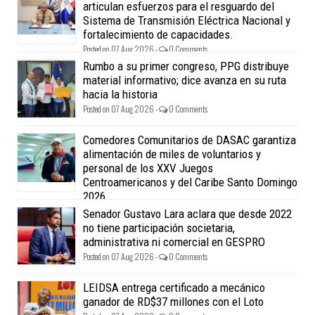
articulan esfuerzos para el resguardo del
Sistema de Transmisión Eléctrica Nacional y
fortalecimiento de capacidades.
Posted on 07 Aug 2026 -
0 Comments
Rumbo a su primer congreso, PPG distribuye
material informativo; dice avanza en su ruta
hacia la historia
Posted on 07 Aug 2026 -
0 Comments
Comedores Comunitarios de DASAC garantiza
alimentación de miles de voluntarios y
personal de los XXV Juegos
Centroamericanos y del Caribe Santo Domingo
2026
Posted on 07 Aug 2026 -
0 Comments
Senador Gustavo Lara aclara que desde 2022
no tiene participación societaria,
administrativa ni comercial en GESPRO
Posted on 07 Aug 2026 -
0 Comments
LEIDSA entrega certificado a mecánico
ganador de RD$37 millones con el Loto