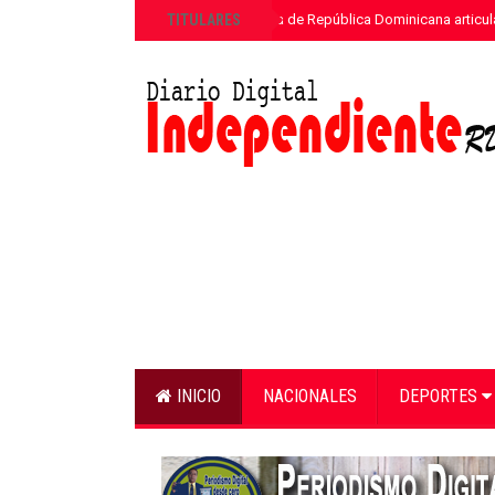
»
TITULARES
ETED y la Armada de República Dominicana articula
INICIO
NACIONALES
DEPORTES