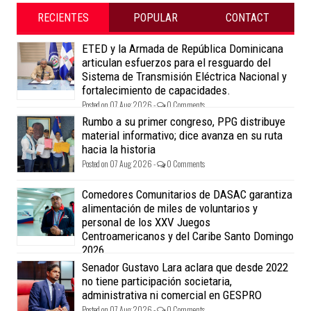
RECIENTES
POPULAR
CONTACT
ETED y la Armada de República Dominicana
articulan esfuerzos para el resguardo del
Sistema de Transmisión Eléctrica Nacional y
fortalecimiento de capacidades.
Posted on 07 Aug 2026 -
0 Comments
Rumbo a su primer congreso, PPG distribuye
material informativo; dice avanza en su ruta
hacia la historia
Posted on 07 Aug 2026 -
0 Comments
Comedores Comunitarios de DASAC garantiza
alimentación de miles de voluntarios y
personal de los XXV Juegos
Centroamericanos y del Caribe Santo Domingo
2026
Posted on 07 Aug 2026 -
0 Comments
Senador Gustavo Lara aclara que desde 2022
no tiene participación societaria,
administrativa ni comercial en GESPRO
Posted on 07 Aug 2026 -
0 Comments