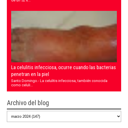
de un 52%...
La celulitis infecciosa, ocurre cuando las bacterias
penetran en la piel
Santo Domingo.- La celulitis infecciosa, también conocida
como celuli...
Archivo del blog