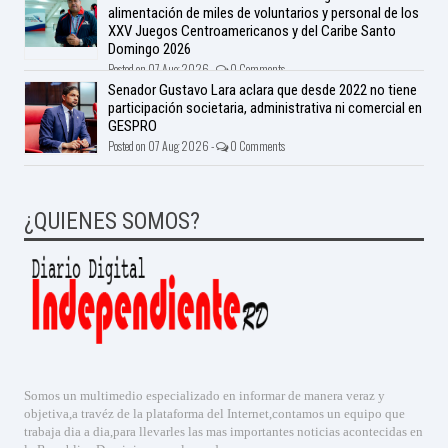
alimentación de miles de voluntarios y personal de los
XXV Juegos Centroamericanos y del Caribe Santo
Domingo 2026
Posted on 07 Aug 2026 -
0 Comments
Senador Gustavo Lara aclara que desde 2022 no tiene
participación societaria, administrativa ni comercial en
GESPRO
Posted on 07 Aug 2026 -
0 Comments
¿QUIENES SOMOS?
Somos un multimedio especializado en informar de manera veraz y
objetiva,a travéz de la plataforma del Internet,contamos un equipo que
trabaja dia a dia,para llevarles las mas importantes noticias acontecidas en