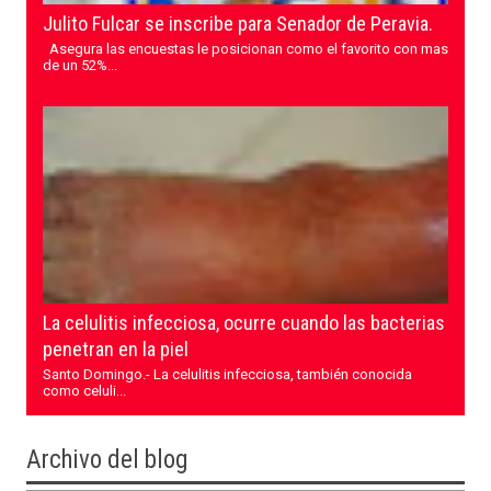
Julito Fulcar se inscribe para Senador de Peravia.
Asegura las encuestas le posicionan como el favorito con mas
de un 52%...
La celulitis infecciosa, ocurre cuando las bacterias
penetran en la piel
Santo Domingo.- La celulitis infecciosa, también conocida
como celuli...
Archivo del blog