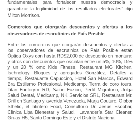
fundamentales para fortalecer nuestra democracia y
garantizar la legitimidad de los resultados electorales” dijo
Milton Morrison.
Comercios que otorgarán descuentos y ofertas a los
observadores de escrutinios de País Posible
Entre los comercios que otorgarán descuentos y ofertas a
los observadores de escrutinios de País Posible están
Óptica Oxys con hasta RD$2,000 de descuento en montura;
y otros con descuentos que oscialan entre un 5%, 10%, 15%
y un 20 % omo Kids Fitness, Restaurant MG Kitchen,
Ischnology, Bloques y agregados González, Detalles a
tiempo, Restauante Capuccino, Hotel San Marcos, Edward
Bra Estilismo Profesional, Medicamp, Tierra de coro tours,
Titan Factorym RD, Salon Fuzion, Perfil Migratorio, Jolga
Salud Dental, Medicamp, NK Servicios SRL, Restaurant Mr.
Grill en Santiago y avenida Venezuela, Marja Couture, Gibbor
Sthetic, el Titiritero Food, Consultorio Dr. Jesús Escobar,
Clínica Lipa Bienestar y Salud, Lavandería Star Cleaner,
Gruas H5, Santo Domingo Este y el Distrito Nacional.