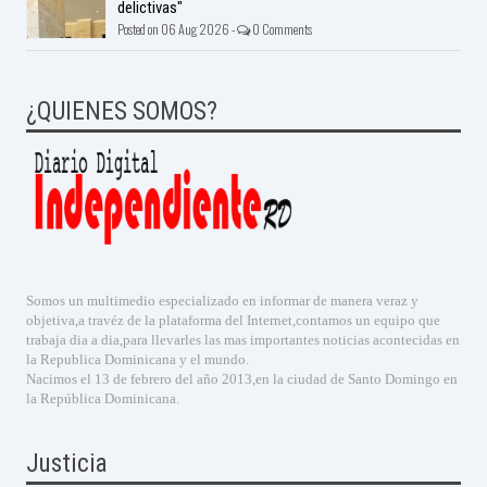
delictivas"
Posted on 06 Aug 2026 -
0 Comments
¿QUIENES SOMOS?
Somos un multimedio especializado en informar de manera veraz y
objetiva,a travéz de la plataforma del Internet,contamos un equipo que
trabaja dia a dia,para llevarles las mas importantes noticias acontecidas en
la Republica Dominicana y el mundo.
Nacimos el 13 de febrero del año 2013,en la ciudad de Santo Domingo en
la República Dominicana.
Justicia