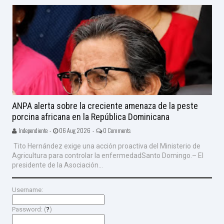
ANPA alerta sobre la creciente amenaza de la peste
porcina africana en la República Dominicana
Independiente -
06 Aug 2026 -
0 Comments
Tito Hernández exige una acción proactiva del Ministerio de
Agricultura para controlar la enfermedadSanto Domingo.– El
presidente de la Asociación...
Username:
Password: (
?
)