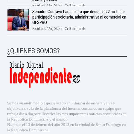
Posted on 07 Aug 2026 -
0 Comments
Senador Gustavo Lara aclara que desde 2022 no tiene
participación societaria, administrativa ni comercial en
GESPRO
Posted on 07 Aug 2026 -
0 Comments
¿QUIENES SOMOS?
Somos un multimedio especializado en informar de manera veraz y
objetiva,a travéz de la plataforma del Internet,contamos un equipo que
trabaja dia a dia,para llevarles las mas importantes noticias acontecidas en
la Republica Dominicana y el mundo.
Nacimos el 13 de febrero del año 2013,en la ciudad de Santo Domingo en
la República Dominicana.