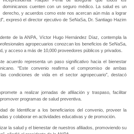
dominicanos cuenten con un seguro médico. La salud es un
derecho, y acuerdos como este nos acercan aún más a lograr
d”, expresó el director ejecutivo de SeNaSa, Dr. Santiago Hazim
sidente de la ANPA, Víctor Hugo Hernández Díaz, contempla la
s profesionales agropecuarios conozcan los beneficios de SeNaSa,
ud, y acceso a más de 10,000 proveedores públicos y privados.
ste acuerdo representa un paso significativo hacia el bienestar
minicano. “Este convenio reafirma el compromiso de ambas
 las condiciones de vida en el sector agropecuario”, destacó
ete a realizar jornadas de afiliación y traspaso, facilitar
, promover programas de salud preventiva.
ad de Identificar a los beneficiarios del convenio, proveer la
nadas y colaborar en actividades educativas y de promoción.
izar la salud y el bienestar de nuestros afiliados, promoviendo su