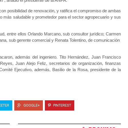
ón”, añadió el presidente de la ANPA.
 con posibilidad de renovación, y ratifica el compromiso de ambas
turo más saludable y prometedor para el sector agropecuario y sus
lud, entre ellos Orlando Marcano, sub consultor jurídico; Carmen
ntana, sub gerente comercial y Renata Tolentino, de comunicación
acaron, además del ingeniero. Tito Hernández, Juan Francisco
eyes, Juan Alejo Feliz, secretarios de organización, finanzas
Comité Ejecutivo, además, Basilio de la Rosa, presidente de la
ETER
GOOGLE+
PINTEREST