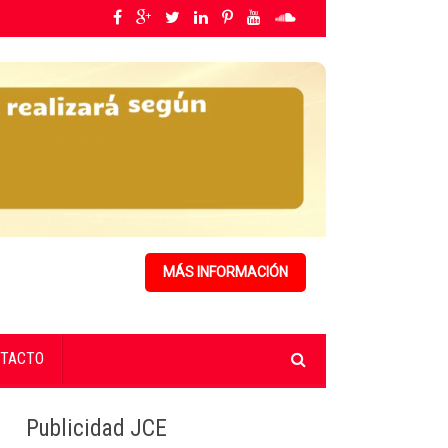
 y fortalecimiento de capacidades.
»
Rumbo a su primer congreso, PPG distrib
MÁS INFORMACIÓN
TACTO
Publicidad JCE