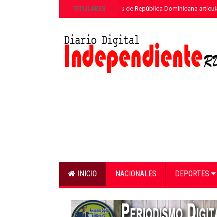
»
TITULARES
ETED y la Armada de República Dominicana articula
INICIO
NACIONALES
DEPORTES