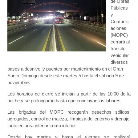
de Obras
Públicas
y
Comunic
aciones
(MOPC)
cerrará al
tránsito
vehicular
diversos
pasos a desnivel y puentes por mantenimiento en el Gran
Santo Domingo desde este martes 5 hasta el sábado 9 de
noviembre.
Los horarios de cierre se inician a partir de las 10:00 de la
noche y se prolongarán hasta que concluyan las labores.
Las brigadas del MOPC recogerán desechos sólidos,
agregados, control de maleza, limpieza del entorno y drenaje,
tanto en área inferior como interior.
Desde hoy martes y hasta el viernes se realizará