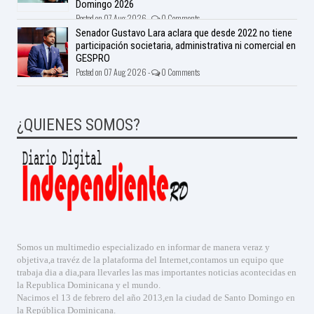
Domingo 2026
Posted on 07 Aug 2026 -
0 Comments
Senador Gustavo Lara aclara que desde 2022 no tiene
participación societaria, administrativa ni comercial en
GESPRO
Posted on 07 Aug 2026 -
0 Comments
¿QUIENES SOMOS?
Somos un multimedio especializado en informar de manera veraz y
objetiva,a travéz de la plataforma del Internet,contamos un equipo que
trabaja dia a dia,para llevarles las mas importantes noticias acontecidas en
la Republica Dominicana y el mundo.
Nacimos el 13 de febrero del año 2013,en la ciudad de Santo Domingo en
la República Dominicana.