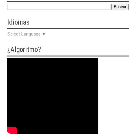
Idiomas
Select Language
▼
¿Algoritmo?